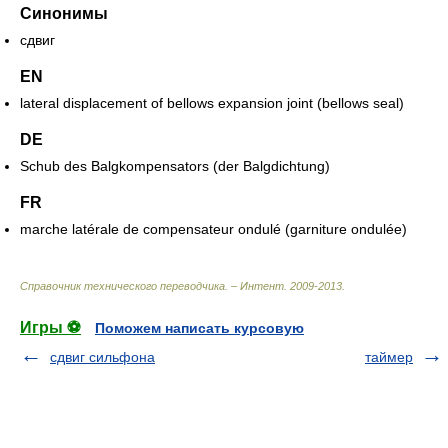
Синонимы
сдвиг
EN
lateral displacement of bellows expansion joint (bellows seal)
DE
Schub des Balgkompensators (der Balgdichtung)
FR
marche latérale de compensateur ondulé (garniture ondulée)
Справочник технического переводчика. – Интент
.
2009-2013
.
Игры ⚽
Поможем написать курсовую
сдвиг сильфона
таймер